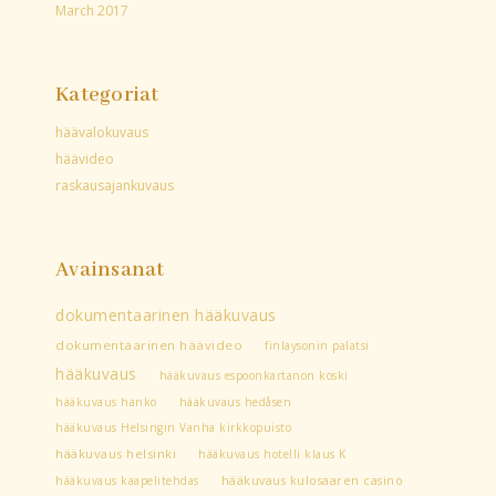
March 2017
Kategoriat
häävalokuvaus
häävideo
raskausajankuvaus
Avainsanat
dokumentaarinen hääkuvaus
dokumentaarinen häävideo
finlaysonin palatsi
hääkuvaus
hääkuvaus espoonkartanon koski
hääkuvaus hanko
hääkuvaus hedåsen
hääkuvaus Helsingin Vanha kirkkopuisto
hääkuvaus helsinki
hääkuvaus hotelli klaus K
hääkuvaus kaapelitehdas
hääkuvaus kulosaaren casino