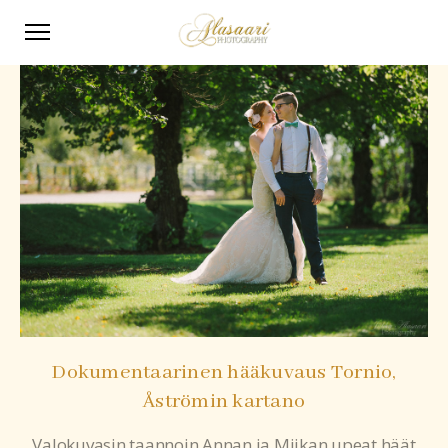
Dokumentaarinen hääkuvaus Tornio,
Åströmin kartano
Valokuvasin taannoin Annan ja Miikan upeat häät