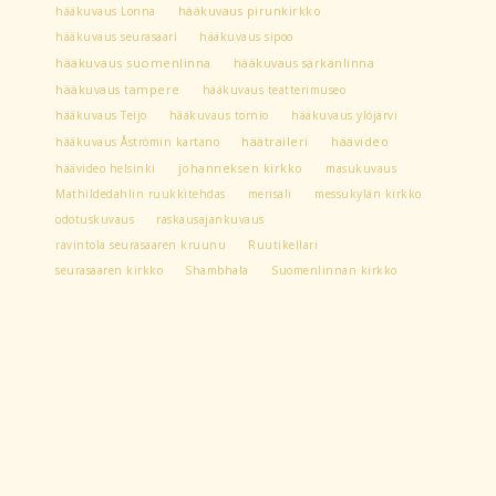
hääkuvaus Lonna
hääkuvaus pirunkirkko
hääkuvaus seurasaari
hääkuvaus sipoo
hääkuvaus suomenlinna
hääkuvaus särkänlinna
hääkuvaus tampere
hääkuvaus teatterimuseo
hääkuvaus Teijo
hääkuvaus tornio
hääkuvaus ylöjärvi
hääkuvaus Åströmin kartano
häätraileri
häävideo
häävideo helsinki
johanneksen kirkko
masukuvaus
Mathildedahlin ruukkitehdas
merisali
messukylän kirkko
odotuskuvaus
raskausajankuvaus
ravintola seurasaaren kruunu
Ruutikellari
seurasaaren kirkko
Shambhala
Suomenlinnan kirkko