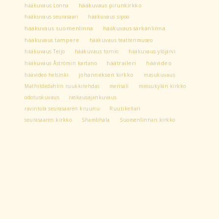
hääkuvaus Lonna
hääkuvaus pirunkirkko
hääkuvaus seurasaari
hääkuvaus sipoo
hääkuvaus suomenlinna
hääkuvaus särkänlinna
hääkuvaus tampere
hääkuvaus teatterimuseo
hääkuvaus Teijo
hääkuvaus tornio
hääkuvaus ylöjärvi
hääkuvaus Åströmin kartano
häätraileri
häävideo
häävideo helsinki
johanneksen kirkko
masukuvaus
Mathildedahlin ruukkitehdas
merisali
messukylän kirkko
odotuskuvaus
raskausajankuvaus
ravintola seurasaaren kruunu
Ruutikellari
seurasaaren kirkko
Shambhala
Suomenlinnan kirkko