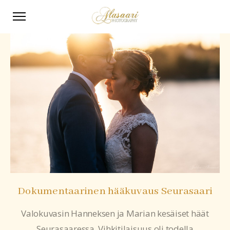
Dokumentaarinen hääkuvaus Seurasaari
Valokuvasin Hanneksen ja Marian kesäiset häät
Seurasaaressa. Vihkitilaisuus oli todella