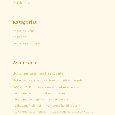
March 2017
Kategoriat
häävalokuvaus
häävideo
raskausajankuvaus
Avainsanat
dokumentaarinen hääkuvaus
dokumentaarinen häävideo
finlaysonin palatsi
hääkuvaus
hääkuvaus espoonkartanon koski
hääkuvaus hanko
hääkuvaus hedåsen
hääkuvaus Helsingin Vanha kirkkopuisto
hääkuvaus helsinki
hääkuvaus hotelli klaus K
hääkuvaus kaapelitehdas
hääkuvaus kulosaaren casino