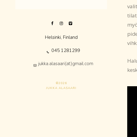
val
tila
myös
pide
Helsinki, Finland
vihk
045 1281299
Hal
jukka.alasaari(at)gmail.com
kesk
©2026
JUKKA ALASAARI