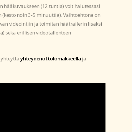
hääkuvaukseen (12 tuntia) voit halutessasi
n (kesto noin 3-5 minuuttia). Vaihtoehtona on
än videointiin ja toimitan häätrailerin lisäksi
 sekä erillisen videotallenteen
 yhteyttä
yhteydenottolomakkeella
ja