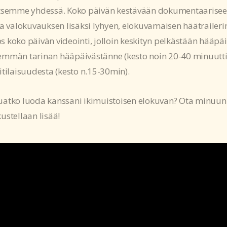
itsemme yhdessä. Koko päivän kestävään dokumentaariseen 
ta valokuvauksen lisäksi lyhyen, elokuvamaisen häätraileri
 koko päivän videointi, jolloin keskityn pelkästään hääpäiv
mmän tarinan hääpäivästänne (kesto noin 20-40 minuuttia)
itilaisuudesta (kesto n.15-30min).
uatko luoda kanssani ikimuistoisen elokuvan? Ota minuun
ustellaan lisää!