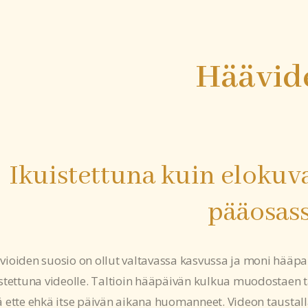
Häävid
Ikuistettuna kuin elokuvas
pääosas
ioiden suosio on ollut valtavassa kasvussa ja moni hääpa
stettuna videolle. Taltioin hääpäivän kulkua muodostaen ta
 ette ehkä itse päivän aikana huomanneet. Videon taustalla