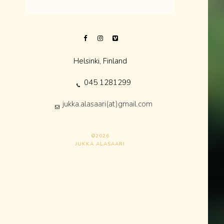
Helsinki, Finland
045 1281299
jukka.alasaari(at)gmail.com
©2026
JUKKA ALASAARI