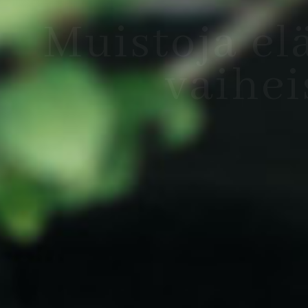
Häävaloku
häävid