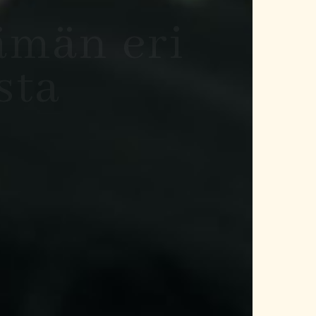
vat ja
eot