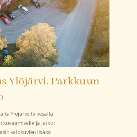
 Ylöjärvi, Parkkuun
o
itä Ylöjärvellä kesällä
 kuvaamisella ja jatkui
vasin valokuvien lisäksi