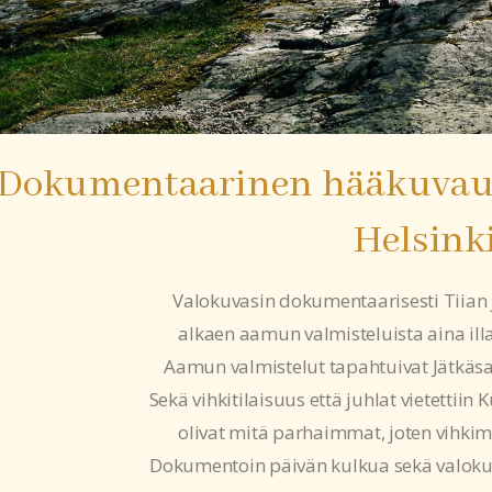
Dokumentaarinen hääkuvaus
Helsink
Valokuvasin dokumentaarisesti Tiian 
alkaen aamun valmisteluista aina illa
Aamun valmistelut tapahtuivat Jätkäsaa
Sekä vihkitilaisuus että juhlat vietettiin
olivat mitä parhaimmat, joten vihkim
Dokumentoin päivän kulkua sekä valokuv