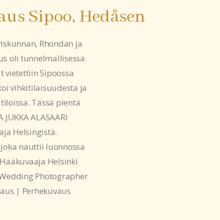
us Sipoo, Hedåsen
riskunnan, Rhondan ja
us oli tunnelmallisessa
t vietettiin Sipoossa
oi vihkitilaisuudesta ja
tiloissa. Tässä pientä
A JUKKA ALASAARI
ja Helsingistä.
 joka nauttii luonnossa
 Hääkuvaaja Helsinki
 Wedding Photographer
aus | Perhekuvaus