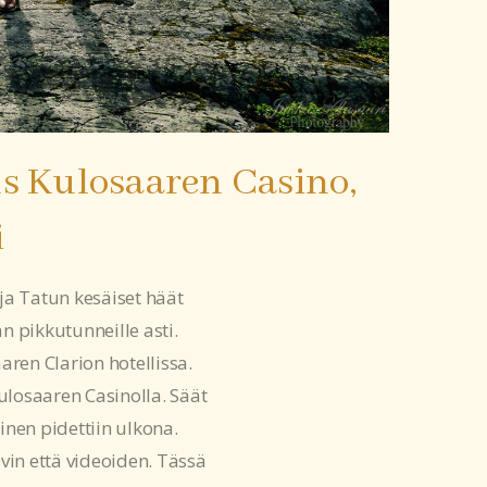
 Kulosaaren Casino,
i
ja Tatun kesäiset häät
n pikkutunneille asti.
ren Clarion hotellissa.
 Kulosaaren Casinolla. Säät
inen pidettiin ulkona.
in että videoiden. Tässä