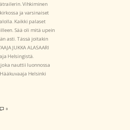
ätrailerin. Vihkiminen
irkossa ja varsinaiset
lolla. Kaikki palaset
illeen. Sää oli mitä upein
än asti. Tässä joitakin
UVAAJA JUKKA ALASAARI
ja Helsingistä.
 joka nauttii luonnossa
 Hääkuvaaja Helsinki
0