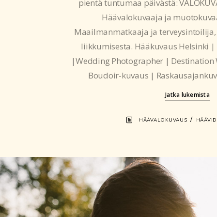
pientä tuntumaa päivästä: VALOKUV
Häävalokuvaaja ja muotokuvaa
Maailmanmatkaaja ja terveysintoilija,
liikkumisesta. Hääkuvaus Helsinki |
|Wedding Photographer | Destination
Boudoir-kuvaus | Raskausajankuv
Jatka lukemista
/
HÄÄVALOKUVAUS
HÄÄVI