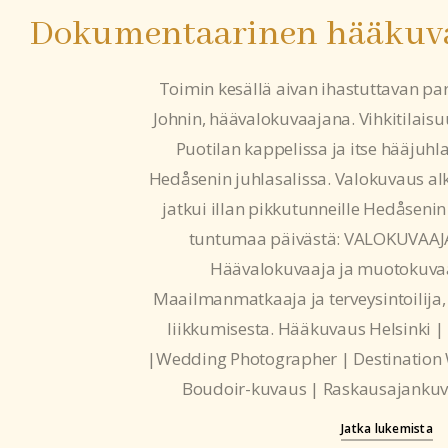
Dokumentaarinen hääkuva
Toimin kesällä aivan ihastuttavan pa
Johnin, häävalokuvaajana. Vihkitilaisu
Puotilan kappelissa ja itse hääjuhla
Hedåsenin juhlasalissa. Valokuvaus alk
jatkui illan pikkutunneille Hedåsenin 
tuntumaa päivästä: VALOKUVAAJ
Häävalokuvaaja ja muotokuvaa
Maailmanmatkaaja ja terveysintoilija,
liikkumisesta. Hääkuvaus Helsinki |
|Wedding Photographer | Destination
Boudoir-kuvaus | Raskausajankuv
Jatka lukemista