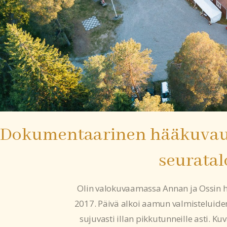
Dokumentaarinen hääkuvaus
seuratal
Olin valokuvaamassa Annan ja Ossin hä
2017. Päivä alkoi aamun valmisteluiden
sujuvasti illan pikkutunneille asti. Ku