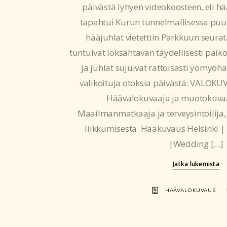
päivästä lyhyen videokoosteen, eli hä
tapahtui Kurun tunnelmallisessa puuk
hääjuhlat vietettiin Parkkuun seurata
tuntuivat loksahtavan täydellisesti paiko
ja juhlat sujuivat rattoisasti yömyöhä
valikoituja otoksia päivästä: VALOK
Häävalokuvaaja ja muotokuvaa
Maailmanmatkaaja ja terveysintoilija,
liikkumisesta. Hääkuvaus Helsinki |
|Wedding […]
Jatka lukemista
HÄÄVALOKUVAUS