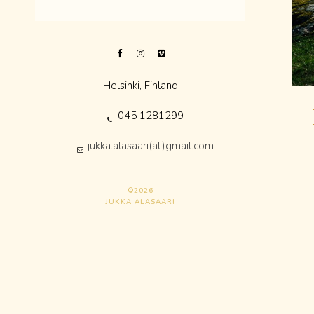
Helsinki, Finland
045 1281299
jukka.alasaari(at)gmail.com
©2026
JUKKA ALASAARI