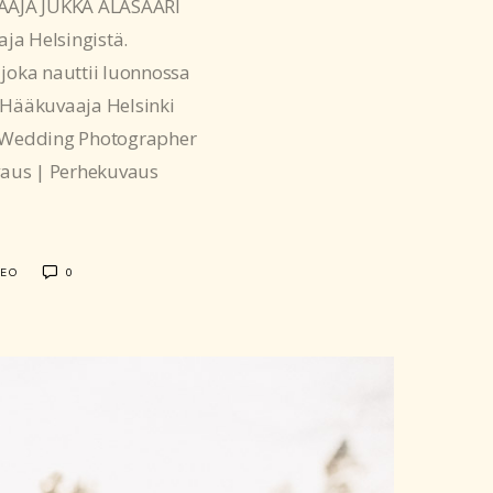
AAJA JUKKA ALASAARI
ja Helsingistä.
 joka nauttii luonnossa
 Hääkuvaaja Helsinki
 Wedding Photographer
aus | Perhekuvaus
DEO
0